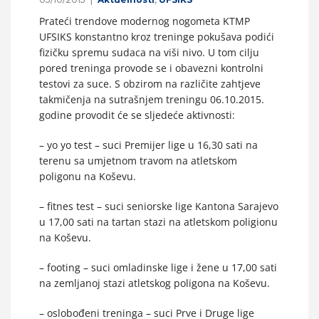
Prateći trendove modernog nogometa KTMP
UFSIKS konstantno kroz treninge pokušava podići
fizičku spremu sudaca na viši nivo. U tom cilju
pored treninga provode se i obavezni kontrolni
testovi za suce. S obzirom na različite zahtjeve
takmičenja na sutrašnjem treningu 06.10.2015.
godine provodit će se sljedeće aktivnosti:
– yo yo test – suci Premijer lige u 16,30 sati na
terenu sa umjetnom travom na atletskom
poligonu na Koševu.
– fitnes test – suci seniorske lige Kantona Sarajevo
u 17,00 sati na tartan stazi na atletskom poligionu
na Koševu.
– footing – suci omladinske lige i žene u 17,00 sati
na zemljanoj stazi atletskog poligona na Koševu.
– oslobođeni treninga – suci Prve i Druge lige