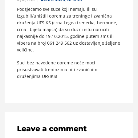
Podsjećamo sve suce koji nemaju ili su
izgubili/uništili opremu za treninge i zvanična
druženja UFSIKS (crna Legea trenerka, bermude,
crna i bijela majica) da su dužni istu naručiti
najkasnije do 19.10.2015. godine putem sms ili
vibera na broj 061 249 562 uz dostavljanje željene
veličine.
Suci bez navedene opreme neće moći
prisustvovati treninzima niti zvaničnim
druženjima UFSIKS!
Leave a comment