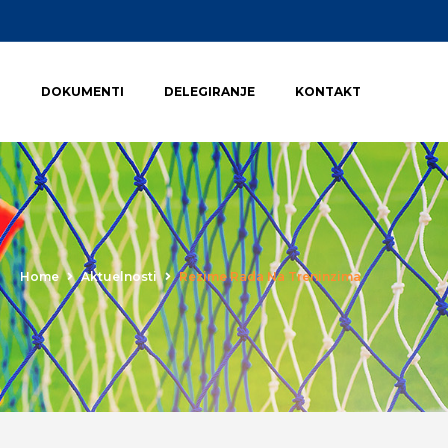
I
DOKUMENTI
DELEGIRANJE
KONTAKT
Home
Aktuelnosti
Rezime Rada Na Treninzima