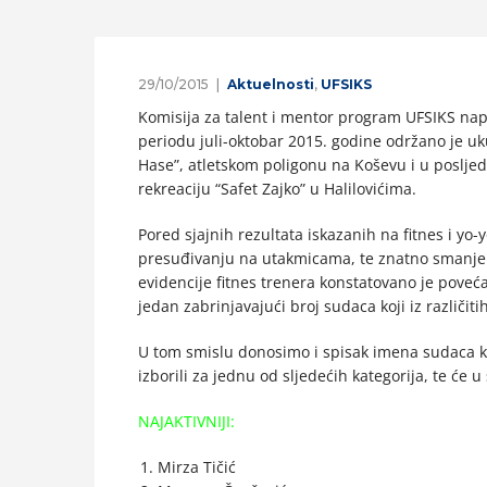
29/10/2015
Aktuelnosti
,
UFSIKS
Komisija za talent i mentor program UFSIKS nap
periodu juli-oktobar 2015. godine održano je u
Hase”, atletskom poligonu na Koševu i u poslje
rekreaciju “Safet Zajko” u Halilovićima.
Pored sjajnih rezultata iskazanih na fitnes i yo-
presuđivanju na utakmicama, te znatno smanjen
evidencije fitnes trenera konstatovano je pove
jedan zabrinjavajući broj sudaca koji iz različit
U tom smislu donosimo i spisak imena sudaca k
izborili za jednu od sljedećih kategorija, te će u
NAJAKTIVNIJI:
Mirza Tičić