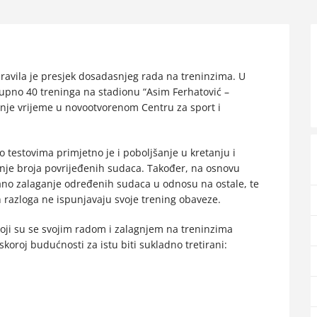
ravila je presjek dosadasnjeg rada na treninzima. U
kupno 40 treninga na stadionu “Asim Ferhatović –
dnje vrijeme u novootvorenom Centru za sport i
yo testovima primjetno je i poboljšanje u kretanju i
je broja povrijeđenih sudaca. Također, na osnovu
ćano zalaganje određenih sudaca u odnosu na ostale, te
ih razloga ne ispunjavaju svoje trening obaveze.
oji su se svojim radom i zalagnjem na treninzima
 skoroj budućnosti za istu biti sukladno tretirani: