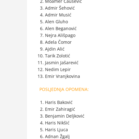
Moamer Čaušević
Admir Šehović
Admir Musić
Alen Gluho
Alen Beganović
Nejra Ališpago
Adela Čomor
Ajdin Alić
Tarik Zolotić
Jasmin Jašarević
Nedim Lepir
Emir Vranjkovina
POSLJEDNJA OPOMENA:
Haris Baković
Emir Zahiragić
Benjamin Deljković
Haris Nikšić
Haris Ljuca
Adnan Žgalj