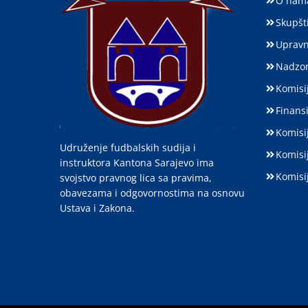
O nam
Skupšt
Upravn
Nadzor
Komisij
Finansi
Komisi
Udruženje fudbalskih sudija i
Komisi
instruktora Kantona Sarajevo ima
Komisi
svojstvo pravnog lica sa pravima,
obavezama i odgovornostima na osnovu
Ustava i Zakona.