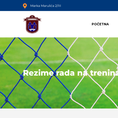
Marka Marulića 2/III
POČETNA
Rezime rada na trenin