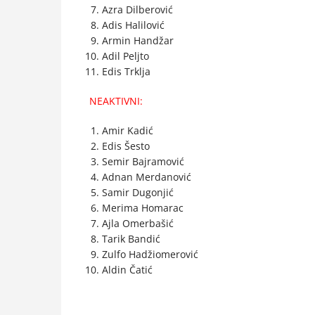
Azra Dilberović
Adis Halilović
Armin Handžar
Adil Peljto
Edis Trklja
NEAKTIVNI:
Amir Kadić
Edis Šesto
Semir Bajramović
Adnan Merdanović
Samir Dugonjić
Merima Homarac
Ajla Omerbašić
Tarik Bandić
Zulfo Hadžiomerović
Aldin Čatić