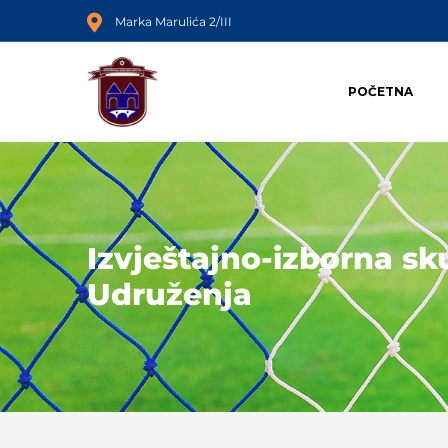
Marka Marulića 2/III
POČETNA
Izvještajno-izborna sk
Udruženja