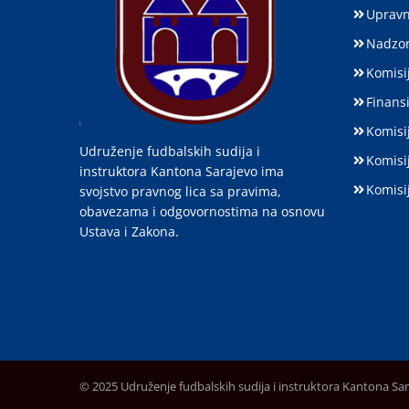
Upravn
Nadzor
Komisij
Finansi
Komisi
Udruženje fudbalskih sudija i
Komisi
instruktora Kantona Sarajevo ima
Komisi
svojstvo pravnog lica sa pravima,
obavezama i odgovornostima na osnovu
Ustava i Zakona.
© 2025 Udruženje fudbalskih sudija i instruktora Kantona Sa