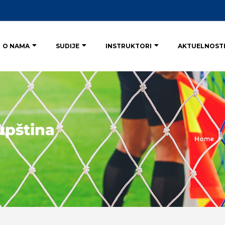
O NAMA
SUDIJE
INSTRUKTORI
AKTUELNOST
upština
Home