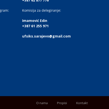
+387 62 877 776
ogram:
Komisija za delegiranje:
Imamović Edin
+387 61 255 971
ufsiks.sarajevo@gmail.com
O nama
Propisi
Kontakt