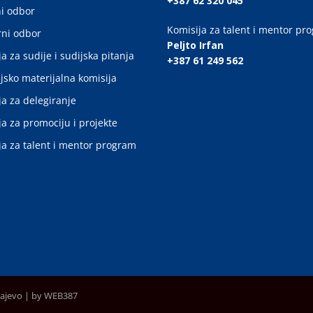
+387 62 320 045
i odbor
Komisija za talent i mentor pr
ni odbor
Peljto Irfan
a za sudije i sudijska pitanja
+387 61 249 562
jsko materijalna komisija
ja za delegiranje
ja za promociju i projekte
ja za talent i mentor program
rajevo |
by WEB387