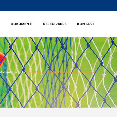
I
DOKUMENTI
DELEGIRANJE
KONTAKT
Aktuelnosti
Izvještajno-Izborna Skupština Udruženja