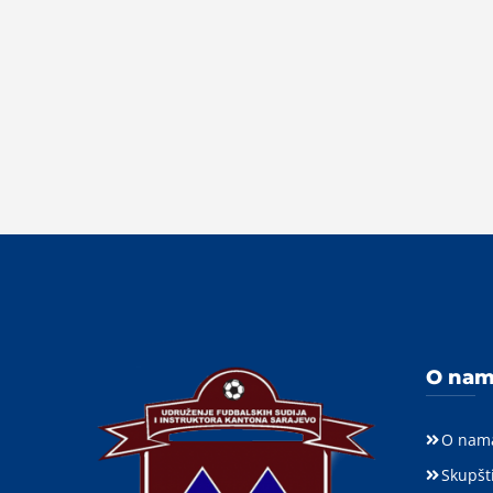
O na
O nam
Skupšt