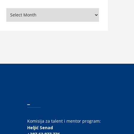
rhiva
_
Komisija za talent i mentor program:
Heljić Senad