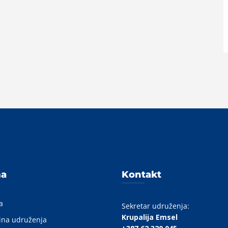
A
ma
Kontakt
a
Sekretar udruženja:
Krupalija Emsel
ina udruženja