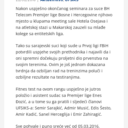
Nakon uspješno okončanog seminara za suce BH
Telecom Premijer lige Bosne i Hercegovine njihovo
mjesto u klupama meeting sale Hotela Osejava i
na atletskoj stazi u Makarskoj zauzeli su mlađe
kolege sa entitetskih liga.
Tako su sarajevski suci koji sude u Prvoj ligi FBiH
potvrdili uspjehe svojih prethodnika i najavili da i
oni spremni dočekuju proljetni dio prvenstva na
svojim terenima. Ovim je još jednom dokazana
tvrdnja da ozbiljan rad na treninzima poluči i
ozbiljne rezultate na testiranjima.
Fitnes test na ovom rangu uspješno je jutros
položio i asistent sudac sa Premijer lige Enes
Đozić, a u tome su ga pratili i sljedeći članovi
UFSIKS-a: Semir Sarajkić, Admir Musić, Edis Šesto,
Amir Kadić, Sanel Herceglija i Emir Zahiragić.
Sve pohvale i puno sreće već od 05.03.2016.