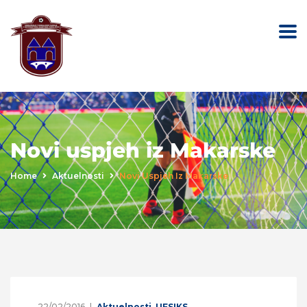
Novi uspjeh iz Makarske
Home
Aktuelnosti
Novi Uspjeh Iz Makarske
22/02/2016
Aktuelnosti
,
UFSIKS