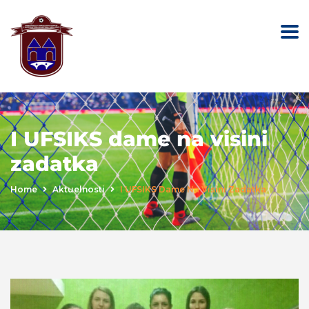
I UFSIKS dame na visini
zadatka
Home
Aktuelnosti
I UFSIKS Dame Na Visini Zadatka