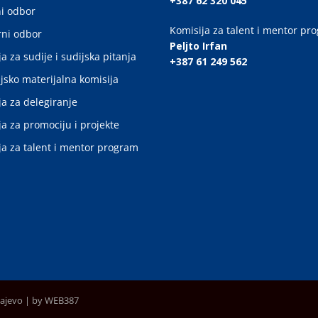
+387 62 320 045
i odbor
Komisija za talent i mentor pr
ni odbor
Peljto Irfan
a za sudije i sudijska pitanja
+387 61 249 562
jsko materijalna komisija
ja za delegiranje
ja za promociju i projekte
ja za talent i mentor program
rajevo |
by WEB387