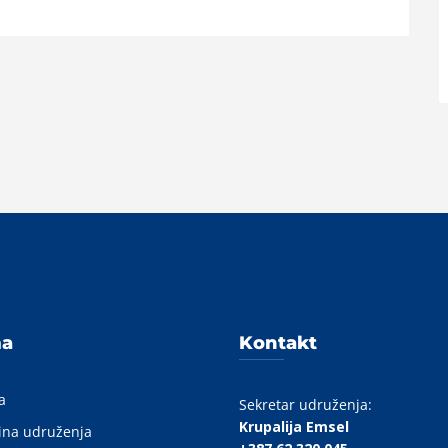
A
ma
Kontakt
a
Sekretar udruženja:
Krupalija Emsel
ina udruženja