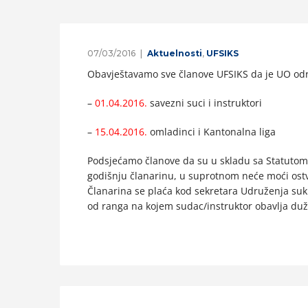
07/03/2016
Aktuelnosti
,
UFSIKS
Obavještavamo sve članove UFSIKS da je UO odre
–
01.04.2016.
savezni suci i instruktori
–
15.04.2016.
omladinci i Kantonalna liga
Podsjećamo članove da su u skladu sa Statutom
godišnju članarinu, u suprotnom neće moći ostv
Članarina se plaća kod sekretara Udruženja sukl
od ranga na kojem sudac/instruktor obavlja duž