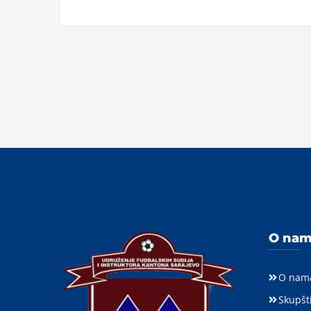
O na
O nam
Skupšt