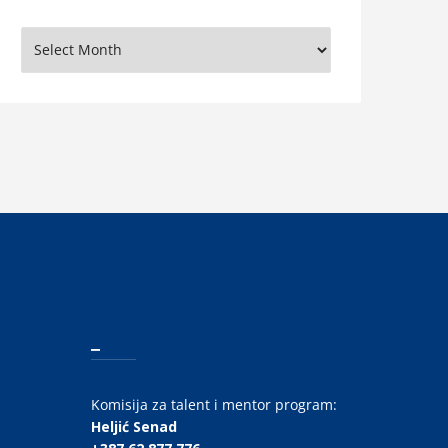
rhiva
_
Komisija za talent i mentor program:
Heljić Senad