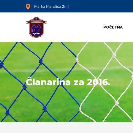
Marka Marulića 2/III
POČETNA
Članarina za 2016.