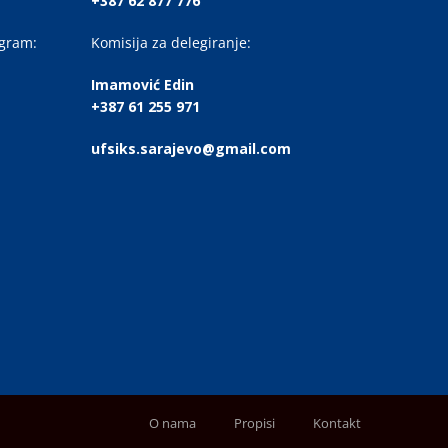
+387 62 877 776
ogram:
Komisija za delegiranje:
Imamović Edin
+387 61 255 971
ufsiks.sarajevo@gmail.com
O nama
Propisi
Kontakt