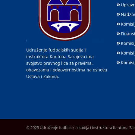
Upravn
Nadzor
Komisij
Finansi
Komisi
Udruženje fudbalskih sudija i
Komisi
instruktora Kantona Sarajevo ima
Komisi
svojstvo pravnog lica sa pravima,
obavezama i odgovornostima na osnovu
Ustava i Zakona.
© 2025 Udruženje fudbalskih sudija i instruktora Kantona Sa