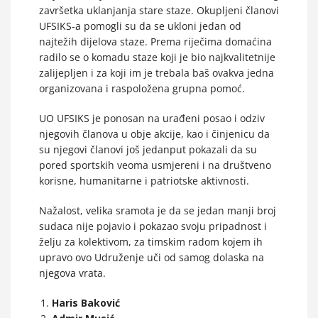
završetka uklanjanja stare staze. Okupljeni članovi
UFSIKS-a pomogli su da se ukloni jedan od
najtežih dijelova staze. Prema riječima domaćina
radilo se o komadu staze koji je bio najkvalitetnije
zalijepljen i za koji im je trebala baš ovakva jedna
organizovana i raspoložena grupna pomoć.
UO UFSIKS je ponosan na urađeni posao i odziv
njegovih članova u obje akcije, kao i činjenicu da
su njegovi članovi još jedanput pokazali da su
pored sportskih veoma usmjereni i na društveno
korisne, humanitarne i patriotske aktivnosti.
Nažalost, velika sramota je da se jedan manji broj
sudaca nije pojavio i pokazao svoju pripadnost i
želju za kolektivom, za timskim radom kojem ih
upravo ovo Udruženje uči od samog dolaska na
njegova vrata.
Haris Baković