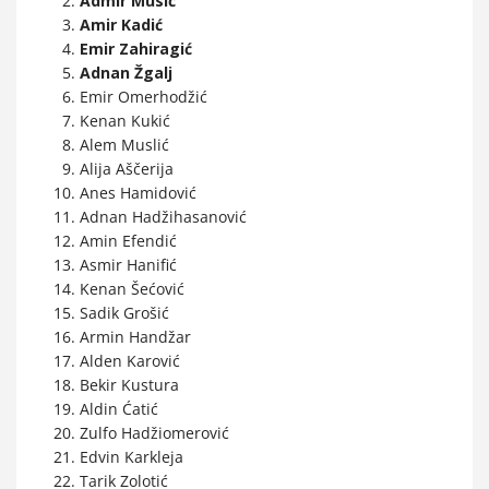
Admir Musić
Amir Kadić
Emir Zahiragić
Adnan Žgalj
Emir Omerhodžić
Kenan Kukić
Alem Muslić
Alija Aščerija
Anes Hamidović
Adnan Hadžihasanović
Amin Efendić
Asmir Hanifić
Kenan Šećović
Sadik Grošić
Armin Handžar
Alden Karović
Bekir Kustura
Aldin Ćatić
Zulfo Hadžiomerović
Edvin Karkleja
Tarik Zolotić