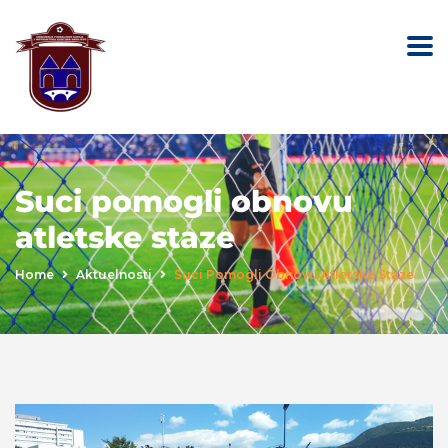
Suci pomogli obnovu
atletske staze
Home
Aktuelnosti
Suci Pomogli Obnovu Atletske Staze