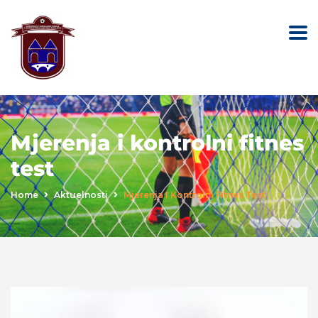
Mjerenja i kontrolni fitnes
test
Home
Aktuelnosti
Mjerenja I Kontrolni Fitnes Test