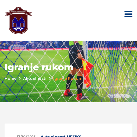
Igranje rukom
Home
Aktuelnosti
Igranje Rukom
13/10/2016
Aktuelnosti
,
UFSIKS