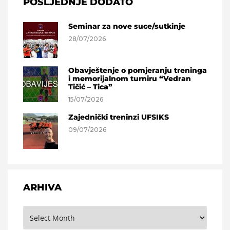
POSLJEDNJE DODATO
Seminar za nove suce/sutkinje
28/07/2026
Obavještenje o pomjeranju treninga
i memorijalnom turniru “Vedran
Tičić – Tica”
15/07/2026
Zajednički treninzi UFSIKS
09/07/2026
ARHIVA
Arhiva