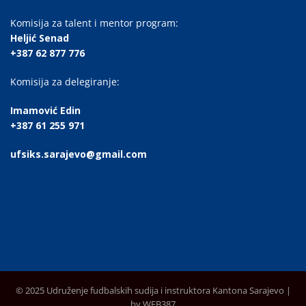
Komisija za talent i mentor program:
Heljić Senad
+387 62 877 776
Komisija za delegiranje:
Imamović Edin
+387 61 255 971
ufsiks.sarajevo@gmail.com
© 2025 Udruženje fudbalskih sudija i instruktora Kantona Sarajevo |
by WEB387