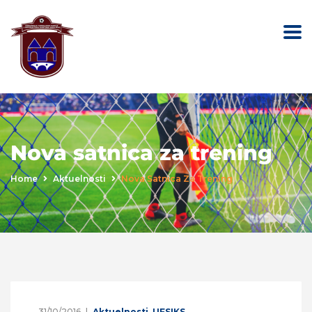
Nova satnica za trening
Home
Aktuelnosti
Nova Satnica Za Trening
31/10/2016
Aktuelnosti
,
UFSIKS