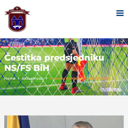
Čestitka predsjedniku
NS/FS BiH
Home
Aktuelnosti
Čestitka Predsjedniku NS/FS BiH