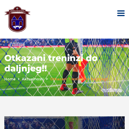
Otkazani treninzi do
daljnjeg!!
Home
Aktuelnosti
Otkazani Treninzi Do Daljnjeg!!