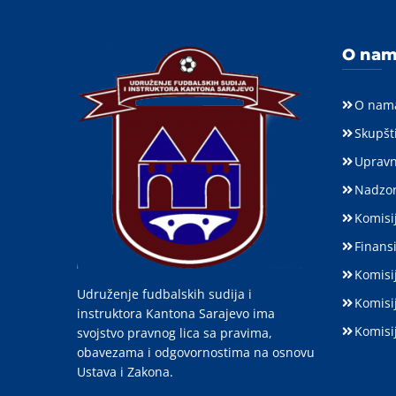
O na
O nam
Skupšt
Upravn
Nadzor
Komisij
Finansi
Komisi
Udruženje fudbalskih sudija i
Komisi
instruktora Kantona Sarajevo ima
Komisi
svojstvo pravnog lica sa pravima,
obavezama i odgovornostima na osnovu
Ustava i Zakona.