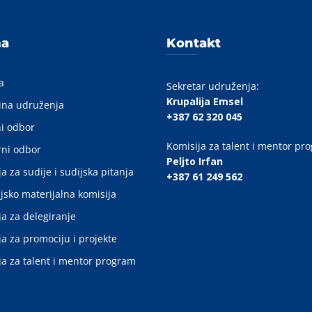
ma
Kontakt
a
Sekretar udruženja:
Krupalija Emsel
ina udruženja
+387 62 320 045
i odbor
Komisija za talent i mentor pr
ni odbor
Peljto Irfan
a za sudije i sudijska pitanja
+387 61 249 562
jsko materijalna komisija
ja za delegiranje
ja za promociju i projekte
ja za talent i mentor program