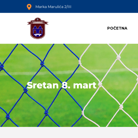
Marka Marulića 2/III
POČETNA
Sretan 8. mart