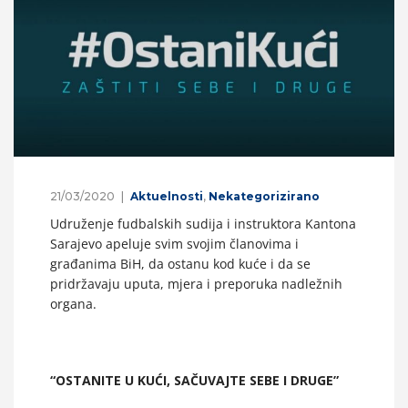
21/03/2020
Aktuelnosti
,
Nekategorizirano
Udruženje fudbalskih sudija i instruktora Kantona
Sarajevo apeluje svim svojim članovima i
građanima BiH, da ostanu kod kuće i da se
pridržavaju uputa, mjera i preporuka nadležnih
organa.
“OSTANITE U KUĆI, SAČUVAJTE SEBE I DRUGE”