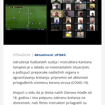
27/04/2020
Aktuelnosti
,
UFSIKS
Udruženje fudbalskih sudija i instruktora Kantona
Sarajevo je u skladu sa novonastalom situacijom,
a poštujući preporuke nadležnih organa o
ograničavanju kretanja, pripremio set aktivnosti
prilagođenih vremenu korona virusa (COVID-19).
Imajući u vidu da je dosta naših članova mlađe od
18. godina i ima potpunu zabranu kretanja na
otvorenom, naši fitnes instruktori prilagodili su