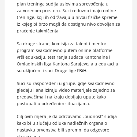
plan treninga sudija uslovima sprovođenja u
zatvorenom prostoru. Suci redovno imaju online
treninge, koji ih održavaju u nivou fizičke spreme
iz kojeg bi brzo mogli da dostignu nivo dovoljan za
praćenje takmičenja.
Sa druge strane, komisija za talent i mentor
program svakodnevno putem online platforme
vrši edukaciju, testiranja sudaca Kantonalne i
Omladinskih liga Kantona Sarajevo, a u edukaciju
su uključeni i suci Druge lige FBiH.
Suci su raspoređeni u grupe, gdje svakodnevno
gledaju i analiziraju video materijale zajedno sa
predavačima i na kraju dobijaju upute kako
postupati u određenim situacijama.
Cilj ovih mjera je da održavamo „budnost“ sudija
kako bi u slučaju odluke nadležnih organa o
nastavku prvenstva bili spremni da odgovore
obavezama.