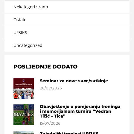
Nekategorizirano
Ostalo
UFSIKS
Uncategorized
POSLJEDNJE DODATO
Seminar za nove suce/sutkinje
28/07/2026
Obavještenje o pomjeranju treninga
i memorijalnom turniru “Vedran
Tičić – Tica”
15/07/2026
Zajednički treninzi UFSIKS