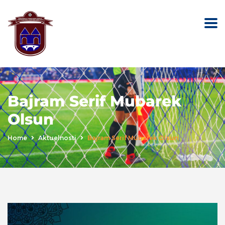
Bajram Serif Mubarek
Olsun
Home
Aktuelnosti
Bajram Serif Mubarek Olsun