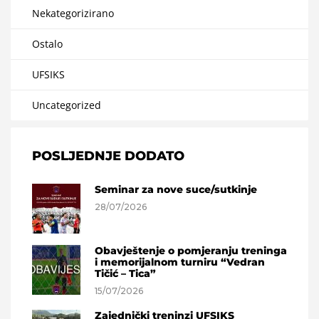
Nekategorizirano
Ostalo
UFSIKS
Uncategorized
POSLJEDNJE DODATO
Seminar za nove suce/sutkinje
28/07/2026
Obavještenje o pomjeranju treninga
i memorijalnom turniru “Vedran
Tičić – Tica”
15/07/2026
Zajednički treninzi UFSIKS