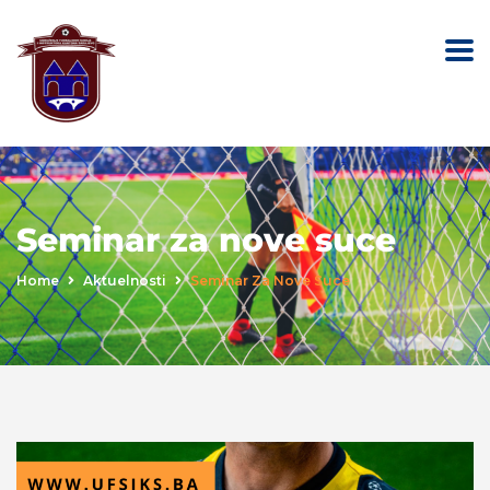
Seminar za nove suce
Home
Aktuelnosti
Seminar Za Nove Suce