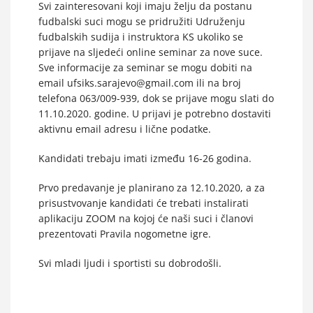
Svi zainteresovani koji imaju želju da postanu
fudbalski suci mogu se pridružiti Udruženju
fudbalskih sudija i instruktora KS ukoliko se
prijave na sljedeći online seminar za nove suce.
Sve informacije za seminar se mogu dobiti na
email ufsiks.sarajevo@gmail.com ili na broj
telefona 063/009-939, dok se prijave mogu slati do
11.10.2020. godine. U prijavi je potrebno dostaviti
aktivnu email adresu i lične podatke.
Kandidati trebaju imati između 16-26 godina.
Prvo predavanje je planirano za 12.10.2020, a za
prisustvovanje kandidati će trebati instalirati
aplikaciju ZOOM na kojoj će naši suci i članovi
prezentovati Pravila nogometne igre.
Svi mladi ljudi i sportisti su dobrodošli.