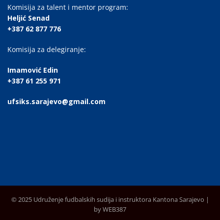
Komisija za talent i mentor program:
Heljić Senad
+387 62 877 776
Komisija za delegiranje:
Imamović Edin
+387 61 255 971
ufsiks.sarajevo@gmail.com
© 2025 Udruženje fudbalskih sudija i instruktora Kantona Sarajevo |
by WEB387