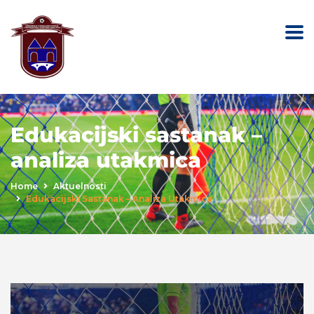
Edukacijski sastanak –
analiza utakmica
Home
Aktuelnosti
Edukacijski Sastanak – Analiza Utakmica