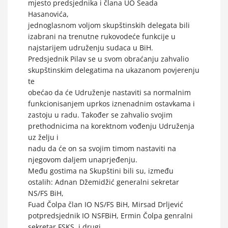
mjesto predsjednika i člana UO Seada
Hasanovića,
jednoglasnom voljom skupštinskih delegata bili
izabrani na trenutne rukovodeće funkcije u
najstarijem udruženju sudaca u BiH.
Predsjednik Pilav se u svom obraćanju zahvalio
skupštinskim delegatima na ukazanom povjerenju
te
obećao da će Udruženje nastaviti sa normalnim
funkcionisanjem uprkos iznenadnim ostavkama i
zastoju u radu. Također se zahvalio svojim
prethodnicima na korektnom vođenju Udruženja
uz želju i
nadu da će on sa svojim timom nastaviti na
njegovom daljem unaprjeđenju.
Među gostima na Skupštini bili su, između
ostalih: Adnan Džemidžić generalni sekretar
NS/FS BiH,
Fuad Čolpa član IO NS/FS BiH, Mirsad Drljević
potpredsjednik IO NSFBiH, Ermin Čolpa genralni
sekretar FSKS, i drugi.