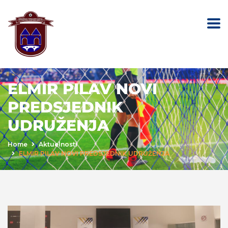
ELMIR PILAV NOVI
PREDSJEDNIK
UDRUŽENJA
Home
Aktuelnosti
ELMIR PILAV NOVI PREDSJEDNIK UDRUŽENJA