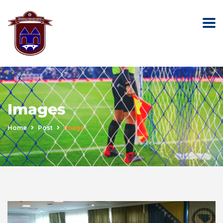
Images
Home
Post
Image