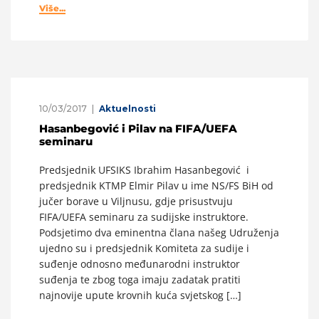
Više...
10/03/2017
Aktuelnosti
Hasanbegović i Pilav na FIFA/UEFA
seminaru
Predsjednik UFSIKS Ibrahim Hasanbegović i
predsjednik KTMP Elmir Pilav u ime NS/FS BiH od
jučer borave u Viljnusu, gdje prisustvuju
FIFA/UEFA seminaru za sudijske instruktore.
Podsjetimo dva eminentna člana našeg Udruženja
ujedno su i predsjednik Komiteta za sudije i
suđenje odnosno međunarodni instruktor
suđenja te zbog toga imaju zadatak pratiti
najnovije upute krovnih kuća svjetskog […]