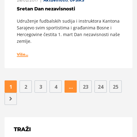
28/02/2017
Aktuelnosti
,
UFSIKS
Sretan Dan nezavisnosti
Udruženje fudbalskih sudija i instruktora Kantona
Sarajevo svim sportistima i građanima Bosne i
Hercegovine čestita 1. mart Dan nezavisnosti naše
zemlje.
Više...
1
2
3
4
…
23
24
25
TRAŽI